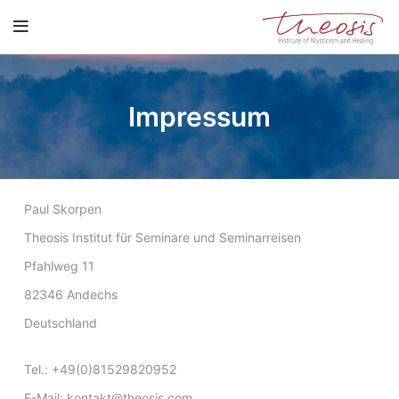
Impressum
Paul Skorpen
Theosis Institut für Seminare und Seminarreisen
Pfahlweg 11
82346 Andechs
Deutschland
Tel.: +49(0)81529820952
E-Mail: kontakt@theosis.com