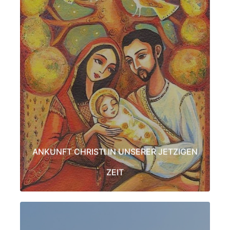
ANKUNFT CHRISTI IN UNSERER JETZIGEN
ZEIT
Damit sind wir seit Kurzem ganz offensichtlich gesegnet. Und
es lässt sich im Innen nachvollziehen. Das in und um uns
Chaos, die Aggressionen und das Unbehagen sind alles
Antworten auf die Wiedergeburt der Liebe. Liebe herrscht vor.
Erfahren, meditieren und lernen Sie eine Heilbehandlung.
Danach hat Weihnachten eine ganz neu erkannte Bedeutung.
MEHR ERFAHREN
ANKUNFT CHRISTI IN UNSERER JETZIGEN
ZEIT