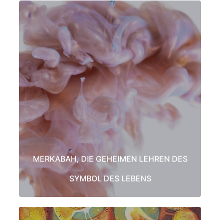
MERKABAH, DIE GEHEIMEN LEHREN DES
SYMBOL DES LEBENS
Dies ist eine Karte der Schöpfung und zeigt auf sehr einfache Weise, woher
wir kommen. Dieses von Daskalos gelehrte Symbol zeigt alle Verbindungen
unserer Energiezentren im Körper.
Die Zentren durchdringen unsere Organe und wirken auf unsere gesamte
menschliche Gestalt.
LEARN MORE
MERKABAH, DIE GEHEIMEN LEHREN DES
SYMBOL DES LEBENS