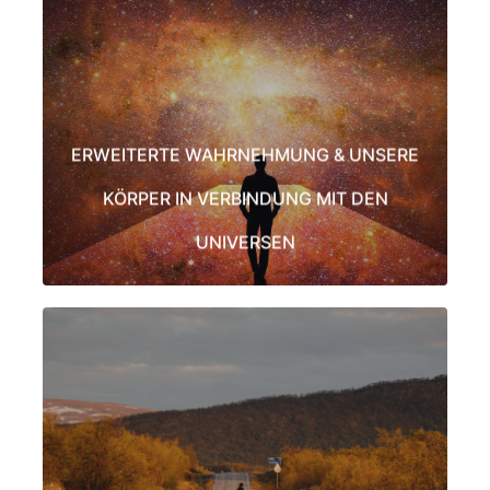
Rumi Weise Meister lehren uns, dass unsere menschliche Form
in Materie und den Universen eine Persönlichkeit formt. Sie
lehren, dass wir mit unseren Körpern auch in anderen
Dimensionen und Universen anwesend sind.
ERWEITERTE WAHRNEHMUNG & UNSERE
LEARN MORE
KÖRPER IN VERBINDUNG MIT DEN
UNIVERSEN
DAS VATERUNSER ALS WEG HEILUNG
UND GANZHEIT
Das Vaterunser ist das am meisten rezitierte Gebet der Welt.
Und doch wurde es ursprünglich nur zweimal an nur eine