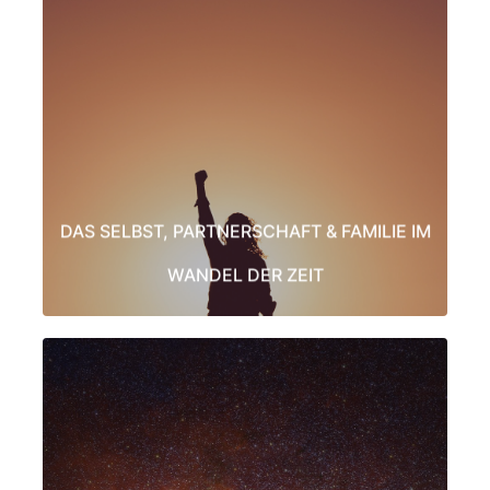
„Der Stein, den die Bauleute verworfen haben, der ist zum Eckstein geworden. Von
dem Herrn ist das geschehen, & es ist wunderbar vor unseren Augen.“ Psalm 118:22
Symbolisch für unsere Persönlichkeiten stehen die Häuser in diesen Zitaten. Es ist
eine Freude unsere Illusionen zu erkennen und abzulegen. Nicht nur wir werden
freier und erleben eine ungeahnte Leichtigkeit im Alltag, unsere gesamte Familie
kann sich dadurch von alten Mustern befreien.
LEARN MORE
DAS SELBST, PARTNERSCHAFT & FAMILIE IM
WANDEL DER ZEIT
ERWEITERTE WAHRNEHMUNG &
VERBINDUNG MIT DEN UNIVERSEN
Fühl’ dich nicht einsam, das gesamte Universum ist in dir!” ~