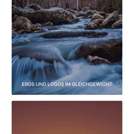
Spiritualität, Kultur, Natur und wir selbst werden geformt durch
eine einfließende Kraft die uns erlaubt, unsere Existenz und
unser Bewusstsein zu untersuchen, zusammen mit einer Kraft,
die das Wunder des Lebens ermöglicht. Der männliche Aspekt
ist mehr in dem Festgefügten und Unveränderlichen zuHause.
Der weibliche Strom fließt freier in Schönheit, Wechsel und
Veränderung. Diese zwei göttlichen Kräfte fließen im gleichen
Maß in der gesamten Schöpfung
LEARN MORE
EROS UND LOGOS IM GLEICHGEWICHT
THE SELF AND THE FAMILY IN TRANSITION