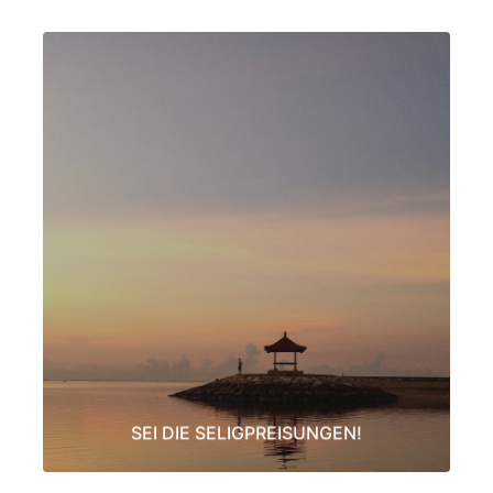
SEI DIE SELIGPREISUNGEN!
In dem 2,5-tägigen Seminar werden wir unser Bewusstsein für die 8 Seligpreisungen
öffnen. Eine vollständige Heilungstechnik wird an die Teilnehmer vermittelt, um
Menschen im Prozess zu Harmonie und Schöpfungsfrieden zu begleiten. Der Kurs ist
für Teilnehmer ohne Vorkenntnisse genauso geeignet wie für Theosis Heiler.
LEARN MORE
SEI DIE SELIGPREISUNGEN!