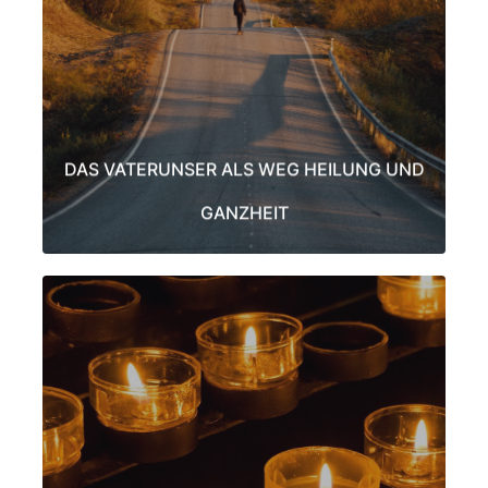
Handvoll Studenten geliefert. Bemerkenswert ist auch, dass es
vollständig im Plural geschrieben ist (frei von persönlichem
Egoismus) und aus 7 Zeilen besteht (die auf wundersame Weise
den sieben haupt Charkas entsprechen).
LEARN MORE
DAS VATERUNSER ALS WEG HEILUNG UND
GANZHEIT
MOMENTANER WANDEL IN DIE 5
DIMENSION
Weiterführende Tagesseminare zu Freiheit des Selbst
Momentaner Wandel in die 5 Dimension – weiterführender Kurs