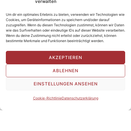
verwalten
Exercises
Essays
Um dir ein optimales Erlebnis zu bieten, verwenden wir Technologien wie
Cookies, um Geräteinformationen zu speichern und/oder darauf
Seminare
zuzugreifen. Wenn du diesen Technologien zustimmst, können wir Daten
wie das Surfverhalten oder eindeutige IDs auf dieser Website verarbeiten.
Spiritual Healing Training
Wenn du deine Zustimmung nicht erteilst oder zurückziehst, können
bestimmte Merkmale und Funktionen beeinträchtigt werden.
Other Seminars
Seminar Locations
AKZEPTIEREN
PDF Download
ABLEHNEN
Home of Healing
Newsletter
EINSTELLUNGEN ANSEHEN
Stay up to date: Receive the latest news and information about
Cookie-Richtlinie
Datenschutzerklärung
seminars and trips.