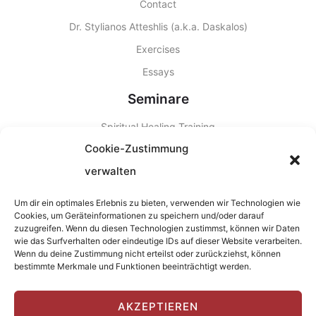
Contact
Dr. Stylianos Atteshlis (a.k.a. Daskalos)
Exercises
Essays
Seminare
Spiritual Healing Training
Cookie-Zustimmung
Other Seminars
verwalten
Seminar Locations
PDF Download
Um dir ein optimales Erlebnis zu bieten, verwenden wir Technologien wie
Cookies, um Geräteinformationen zu speichern und/oder darauf
Home of Healing
zuzugreifen. Wenn du diesen Technologien zustimmst, können wir Daten
wie das Surfverhalten oder eindeutige IDs auf dieser Website verarbeiten.
Newsletter
Wenn du deine Zustimmung nicht erteilst oder zurückziehst, können
bestimmte Merkmale und Funktionen beeinträchtigt werden.
Stay up to date: Receive the latest news and information about
seminars and trips.
AKZEPTIEREN