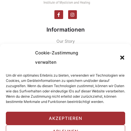
Informationen
Our Story
Theosis Trained Healers
Cookie-Zustimmung
Theosis Transformative Travels
verwalten
Calendar
Um dir ein optimales Erlebnis zu bieten, verwenden wir Technologien wie
Contact
Cookies, um Geräteinformationen zu speichern und/oder darauf
zuzugreifen. Wenn du diesen Technologien zustimmst, können wir Daten
Dr. Stylianos Atteshlis (a.k.a. Daskalos)
wie das Surfverhalten oder eindeutige IDs auf dieser Website verarbeiten.
Wenn du deine Zustimmung nicht erteilst oder zurückziehst, können
Exercises
bestimmte Merkmale und Funktionen beeinträchtigt werden.
Essays
Seminare
AKZEPTIEREN
Spiritual Healing Training