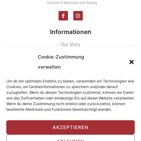
Informationen
Our Story
Theosis Trained Healers
Cookie-Zustimmung
Theosis Transformative Travels
verwalten
Calendar
Um dir ein optimales Erlebnis zu bieten, verwenden wir Technologien wie
Contact
Cookies, um Geräteinformationen zu speichern und/oder darauf
zuzugreifen. Wenn du diesen Technologien zustimmst, können wir Daten
Dr. Stylianos Atteshlis (a.k.a. Daskalos)
wie das Surfverhalten oder eindeutige IDs auf dieser Website verarbeiten.
Wenn du deine Zustimmung nicht erteilst oder zurückziehst, können
Exercises
bestimmte Merkmale und Funktionen beeinträchtigt werden.
Essays
Seminare
AKZEPTIEREN
Spiritual Healing Training